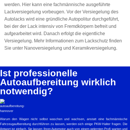
werden. Hier kann eine fachmännische ausgeführte
Lackversiegelung vorbeugen. Vor der Versiegelung des
Autolacks wird eine gründliche Autopolitur durchgeführt,
bei der der Lack intensiv von Fremdkörpern befreit und
aufgearbeitet wird. Danach erfolgt die eigentliche
Versiegelung. Mehr Informationen zum Lackschutz finden
Sie unter
Nanoversiegelung
und
Keramikversiegelung
.
Ist professionelle
Autoaufbereitung wirklich
notwendig?
Warum den Wagen nicht selbst waschen und wachsen, anstatt eine fachmännische
Fahrzeugaufbereitung durchführen zu lassen, werden sich einige PKW-Halter fragen. Die
Antwort ist einfach, Sie lassen Ihren Automotor auch von einem gelernten Profi warten und