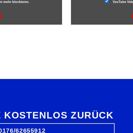
t mehr blockieren.
YouTube Vide
E KOSTENLOS ZURÜCK
0176/62655912