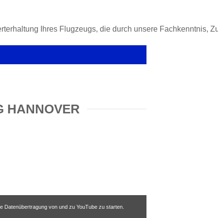
erhaltung Ihres Flugzeugs, die durch unsere Fachkenntnis, Zuv
NG HANNOVER
die Datenübertragung von und zu YouTube zu starten.