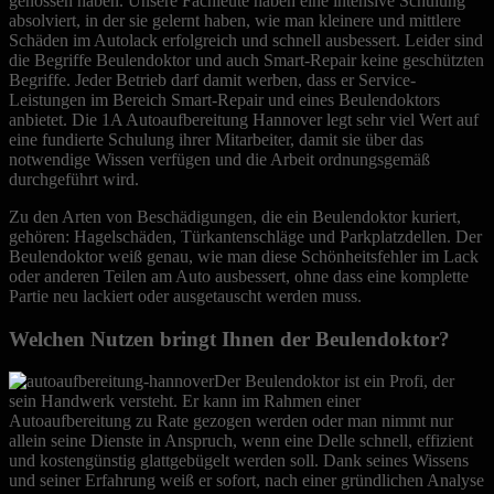
genossen haben. Unsere Fachleute haben eine intensive Schulung
absolviert, in der sie gelernt haben, wie man kleinere und mittlere
Schäden im Autolack erfolgreich und schnell ausbessert. Leider sind
die Begriffe Beulendoktor und auch Smart-Repair keine geschützten
Begriffe. Jeder Betrieb darf damit werben, dass er Service-
Leistungen im Bereich Smart-Repair und eines Beulendoktors
anbietet. Die 1A Autoaufbereitung Hannover legt sehr viel Wert auf
eine fundierte Schulung ihrer Mitarbeiter, damit sie über das
notwendige Wissen verfügen und die Arbeit ordnungsgemäß
durchgeführt wird.
Zu den Arten von Beschädigungen, die ein Beulendoktor kuriert,
gehören: Hagelschäden, Türkantenschläge und Parkplatzdellen. Der
Beulendoktor weiß genau, wie man diese Schönheitsfehler im Lack
oder anderen Teilen am Auto ausbessert, ohne dass eine komplette
Partie neu lackiert oder ausgetauscht werden muss.
Welchen Nutzen bringt Ihnen der Beulendoktor?
Der Beulendoktor ist ein Profi, der
sein Handwerk versteht. Er kann im Rahmen einer
Autoaufbereitung zu Rate gezogen werden oder man nimmt nur
allein seine Dienste in Anspruch, wenn eine Delle schnell, effizient
und kostengünstig glattgebügelt werden soll. Dank seines Wissens
und seiner Erfahrung weiß er sofort, nach einer gründlichen Analyse