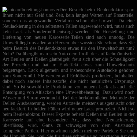
Der Besuch beim Beulendoktor spart
Ihnen nicht nur Geld und Zeit, kein langes Warten auf Ersatzteile,
sondern das angewandte Verfahren schont die Umwelt. Da eine
Neulackierung in den seltensten Fällen angewendet wird, muss auch
kein Lack als Sondermüll entsorgt werden. Die Herstellung und
Lieferung von neuen Karosserie-Teilen sind auch unnötig. Die
Umwelt liegt uns allen am Herzen aber wussten Sie schon, dass Sie
beim Besuch des Beulendoktors etwas für den Umweltschutz tun?
Nein? Da übergibt man sein Auto dem Profi, der auf fachmännische
Art Beulen und Dellen glattbügelt, freut sich über die Schnelligkeit
der Prozedur und hat im Endeffekt etwas zum Umweltschutz
beigetragen. Lack allgemein und insbesondere Autolacke gehören
zum Sondermüll. Sie werden auf Erdölbasis produziert, beinhalten
dabei noch andere Inhaltsstoffe, die nicht natürlichen Ursprungs
sind. So ist sowohl die Produktion von neuem Lack als auch die
Entsorgung von Altlacken eine Umweltbelastung. Dazu wird noch
Wasser und Strom verbraucht. Bei der herkömmlichen Methode der
Dellen-Ausbesserung, werden Autoteile meistens ausgetauscht oder
neu lackiert. In beiden Fällen wird neuer Lack produziert. Nicht so
beim Beulendoktor. Dieser Experte behebt Dellen und Beulen in der
Karosserie auf eine besondere Art, dass eine Neulackierung
überflüssig wird. Ganz zu schweigen von dem Austausch
kompletter Partien. Hier gewinnen gleich mehrere Parteien: Sie und
die Umwelt. Sie, weil Sie für diese schnelle und praktische Art des