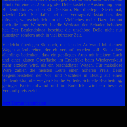
lohnt? Für eine ca. 2 Euro große Delle kostet die Ausbeulung beim
Beulendoktor zwischen 30 – 50 Euro. Nun überlegen Sie einmal,
wieviel Geld Sie dafür bei der Vertrags-Werkstatt bezahlen
müssten, wahrscheinlich um ein Vielfaches mehr. Dazu kommt
noch die lange Wartezeit, bis die Werkstatt den Schaden behoben
hat. Der Beulendoktor beseitigt die unschöne Delle nicht nur
günstiger, sondern auch in viel kürzerer Zeit.
Vielleicht überlegen Sie noch, ob sich der Aufwand lohnt einen
Wagen aufzubereiten, der eh verkauft werden soll. Sie sollten
allerdings bedenken, dass ein gepflegtes Auto mit intaktem Lack
und einer glatten Oberfläche im Endeffekt beim Wiederverkauf
mehr erzielen wird, als ein beschädigter Wagen. Für makellose
Ware zahlen die meisten Leute einen höheren Preis. Beim
Gegenüberstellen der Vor- und Nachteile in Bezug auf einen
Beulendoktor, überwiegen klar die Vorteile. Schnelle Bearbeitung,
geringer Kostenaufwand und im Endeffekt wird ein besserer
Verkaufspreis erzielt.
Jetzt Termin vereinbaren