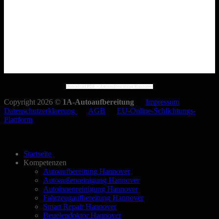
Download PDF – Autoaufbereitung Hannover
Copyright 2026 ©
1A-Autoaufbereitung
Impressum
Datenschutzerklaerung
AGB
EU-Online-Schlichtungs-
Plattform
Startseite
Kompetenzen
Autoaufbereitung Hannover
Autoaußenreinigung Hannover
Autoinnenreinigung Hannover
Fahrzeugaufbereitung Hannover
Smart Repair Hannover
Beuelendoktor Hannover