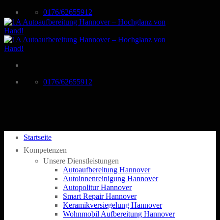
Zum
0176/62655912
Inhalt
springen
0176/62655912
Startseite
Kompetenzen
Unsere Dienstleistungen
Autoaufbereitung Hannover
Autoinnenreinigung Hannover
Autopolitur Hannover
Smart Repair Hannover
Keramikversiegelung Hannover
Wohnmobil Aufbereitung Hannover